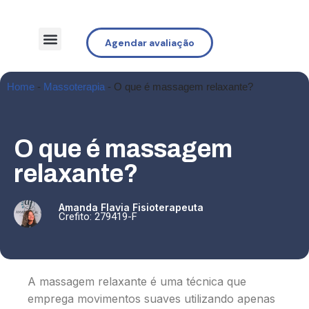
Agendar avaliação
Home
-
Massoterapia
-
O que é massagem relaxante?
O que é massagem
relaxante?
Amanda Flavia Fisioterapeuta
Crefito: 279419-F
A massagem relaxante é uma técnica que
emprega movimentos suaves utilizando apenas